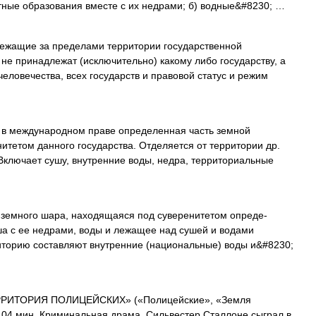
тные образования вместе с их недрами; б) водные&#8230; …
жащие за пределами территории государственной
не принадлежат (исключительно) какому либо государству, а
еловечества, всех государств и правовой статус и режим
в международном праве определенная часть земной
итетом данного государства. Отделяется от территории др.
 Включает сушу, внутренние воды, недра, территориальные
земного шара, находящаяся под суверенитетом опреде­
суша с ее недрами, воды и лежащее над сушей и водами
иторию составляют внутренние (национальные) воды и&#8230;
РИТОРИЯ ПОЛИЦЕЙСКИХ» («Полицейские», «Земля
104 мин. Криминальная драма. Сильвестер Сталлоне сыграл в