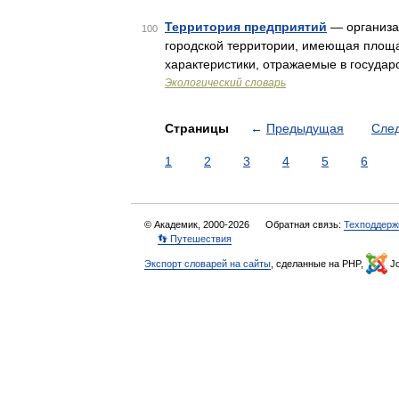
Территория предприятий
— организац
100
городской территории, имеющая площад
характеристики, отражаемые в госуда
Экологический словарь
Страницы
←
Предыдущая
Сле
1
2
3
4
5
6
© Академик, 2000-2026
Обратная связь:
Техподдерж
👣 Путешествия
Экспорт словарей на сайты
, сделанные на PHP,
Jo