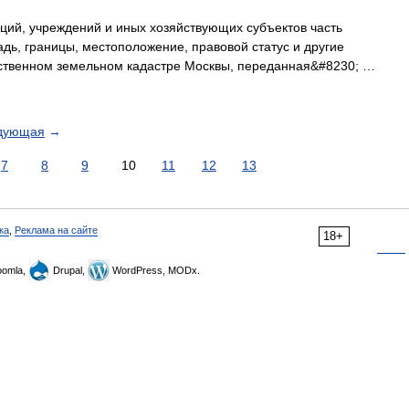
ий, учреждений и иных хозяйствующих субъектов часть
ь, границы, местоположение, правовой статус и другие
рственном земельном кадастре Москвы, переданная&#8230; …
дующая
→
7
8
9
10
11
12
13
ка
,
Реклама на сайте
18+
omla,
Drupal,
WordPress, MODx.