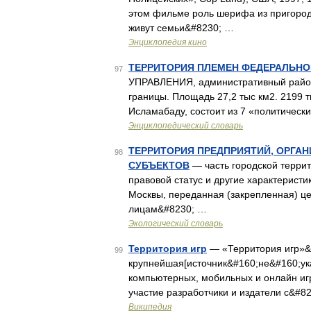
этом фильме роль шерифа из пригород
живут семьи&#8230; …
Энциклопедия кино
ТЕРРИТОРИЯ ПЛЕМЕН ФЕДЕРАЛЬНО
97
УПРАВЛЕНИЯ, административный район 
границы. Площадь 27,2 тыс км2. 2199 
Исламабаду, состоит из 7 «политическ
Энциклопедический словарь
ТЕРРИТОРИЯ ПРЕДПРИЯТИЙ, ОРГА
98
СУБЪЕКТОВ
— часть городской терри
правовой статус и другие характерист
Москвы, переданная (закрепленная) 
лицам&#8230; …
Экологический словарь
Территория игр
— «Территория игр»&
99
крупнейшая[источник&#160;не&#160;ук
компьютерных, мобильных и онлайн игр
участие разработчики и издатели с&#8
Википедия