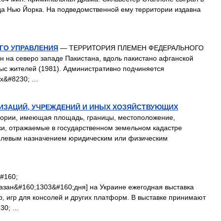
а Нью Йорка. На подведомственной ему территории издавна
ГО УПРАВЛЕНИЯ
— ТЕРРИТОРИЯ ПЛЕМЕН ФЕДЕРАЛЬНОГО
на северо западе Пакистана, вдоль пакистано афганской
тыс жителей (1981). Административно подчиняется
их&#8230; …
НИЗАЦИЙ, УЧРЕЖДЕНИЙ И ИНЫХ ХОЗЯЙСТВУЮЩИХ
тории, имеющая площадь, границы, местоположение,
ики, отражаемые в государственном земельном кадастре
целевым назначением юридическим или физическим
#160;
азан&#160;1303&#160;дня] на Украине ежегодная выставка
, игр для консолей и других платформ. В выставке принимают
230; …